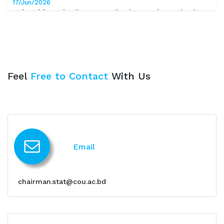
17/Jun/2026
Universiti Malaysia Sarawak (UNIMAS), Malaysia এ
Student Exchange Programme – এ আবেদন প্রসঙ্গে
17/Jun/2026
বিজ্ঞপ্তি – কুমিল্লা বিশ্ববিদ্যালয়ের ক্লাব-কাম গেস্ট হাউজের রুম বরাদ্দ সংক্রান্ত
15/Jun/2026
Feel
Free to Contact
With Us
বিজ্ঞপ্তি – জনতা ব্যাংক পিএলসি, কু.বি. শাখা হতে (১৪তম ধাপ) ৮.৫৫% সরল সুদে
ঋণ গ্রহণের আবেদন প্রসঙ্গে
15/Jun/2026
নোটিশ – কুমিল্লা বিশ্ববিদ্যালয়ে কেন্দ্রীয় মসজিদে ইসলাহী মাহফিল অনুষ্ঠিত হওয়া
প্রসঙ্গে
Email
14/Jun/2026
নোটিশ – ২০২৫-২০২৬ শিক্ষাবর্ষের স্নাতক (সম্মান) ১ম বর্ষে ভর্তিকৃত শিক্ষার্থীদের
মাইগ্রেশন সংক্রান্ত
chairman.stat@cou.ac.bd
21/May/2026
ছুটির বিজ্ঞপ্তি
21/May/2026