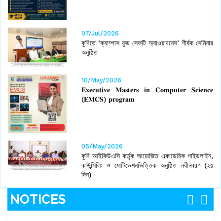
07/Jul/2026
কুবিতে ‘ক্যাম্পাস ফুড সেফটি অ্যাওয়ারনেস’ শীর্ষক সেমিনার
অনুষ্ঠিত
10/May/2026
𝐄𝐱𝐞𝐜𝐮𝐭𝐢𝐯𝐞 𝐌𝐚𝐬𝐭𝐞𝐫𝐬 𝐢𝐧 𝐂𝐨𝐦𝐩𝐮𝐭𝐞𝐫 𝐒𝐜𝐢𝐞𝐧𝐜𝐞
(𝐄𝐌𝐂𝐒) 𝐩𝐫𝐨𝐠𝐫𝐚𝐦
05/May/2026
কুবি আইকিউএসি কর্তৃক আয়োজিত একাডেমিক গাইডলাইন,
কাউন্সিলিং ও মোটিভেশনভিত্তিক অনুষ্ঠিত নবীনবরণ (২য়
দিন)
NOTICES