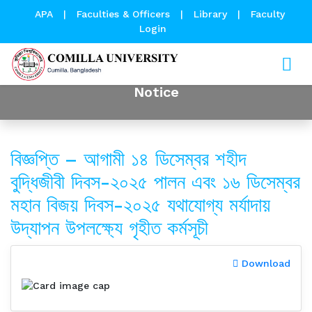
APA
|
Faculties & Officers
|
Library
|
Faculty
Login
Notice
বিজ্ঞপ্তি – আগামী ১৪ ডিসেম্বর শহীদ
বুদ্ধিজীবী দিবস-২০২৫ পালন এবং ১৬ ডিসেম্বর
মহান বিজয় দিবস-২০২৫ যথাযোগ্য মর্যাদায়
উদ্‌যাপন উপলক্ষ্যে গৃহীত কর্মসূচী
Download