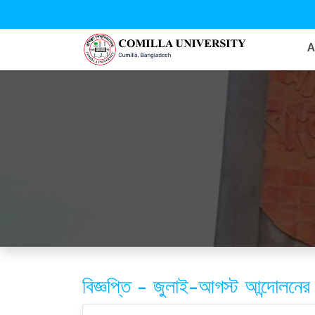
বিজ্ঞপ্তি - জুলাই-আগস্ট আন্দোলনের