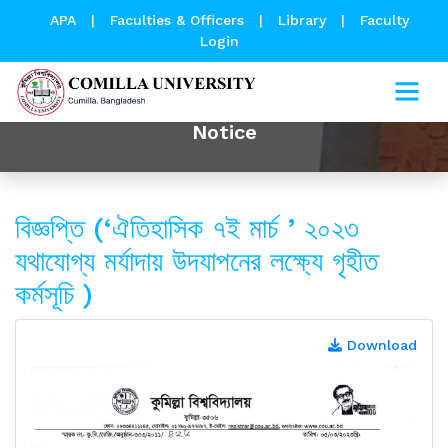
APA
|
Faculties & Officers
|
Library
|
Faculty
Login
Notice
বিজ্ঞপ্তি (‘ঐতিহাসিক ৭ই মার্চ ’ ২০২৩
যথাযোগ্য মর্যাদায় উদযাপনের লক্ষ্যে গৃহীত
কর্মসূচি )
Download