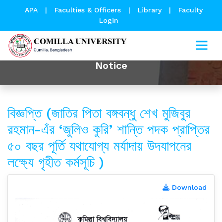
APA
|
Faculties & Officers
|
Library
|
Faculty
Login
Notice
বিজ্ঞপ্তি (জাতির পিতা বঙ্গবন্ধু শেখ মুজিবুর
রহমান-এঁর ‘জুলিও কুরি’ শান্তি পদক প্রাপ্তির
৫০ বছর পূর্তি যথাযোগ্য মর্যাদায় উদযাপনের
লক্ষ্যে গৃহীত কর্মসূচি )
Download