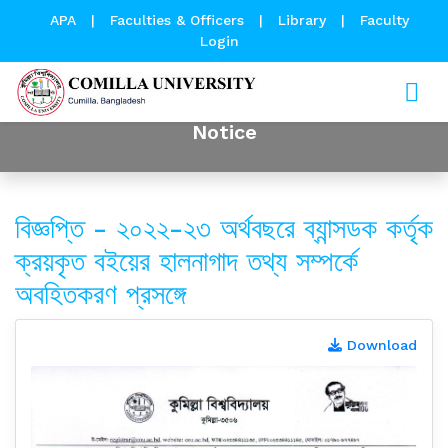
APA
|
Faculties & Officers
|
Library
|
Faculty
Login
Notice
বিজ্ঞপ্তি - ২০২২-২৩ অর্থবছরে ব্যান্সডক কর্তৃক
ক্রয়কৃত বইয়ের হালনাগাদ তথ্য সম্পর্কে
অবহিতকরণ প্রসঙ্গে
Download