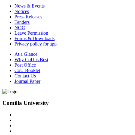
News & Events
Notices
Press Releases
15/Jun/2026
Tenders
NOC
নোটিশ – কুমিল্লা বিশ্ববিদ্যালয়ে কেন্দ্রীয় মসজিদে ইসলাহী মাহফিল অনুষ্ঠিত হওয়া
Leave Permission
প্রসঙ্গে
Forms & Downloads
Privacy policy for app
At a Glance
14/Jun/2026
Why CoU is Best
Post Office
নোটিশ – ২০২৫-২০২৬ শিক্ষাবর্ষের স্নাতক (সম্মান) ১ম বর্ষে ভর্তিকৃত শিক্ষার্থীদের
CoU Booklet
মাইগ্রেশন সংক্রান্ত
Contact Us
Journal Paper
21/May/2026
Comilla University
ছুটির বিজ্ঞপ্তি
21/May/2026
বিজ্ঞপ্তি – পূর্ণকালীন পিএইচ.ডি. প্রোগ্রামে ভর্তিকৃত গবেষকদের ফেলোশীপ