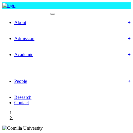
Department Of Law
About
Objectives
Mission & Vision
Admission
Prospective Students
Offered Program
Academic
Academic Routine
Academic Result
Academic Calendar
Academic Curriculum
People
Faculty Members
Officers & Staff
Research
Contact