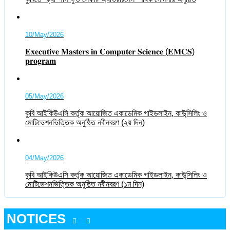
10/May/2026
𝐄𝐱𝐞𝐜𝐮𝐭𝐢𝐯𝐞 𝐌𝐚𝐬𝐭𝐞𝐫𝐬 𝐢𝐧 𝐂𝐨𝐦𝐩𝐮𝐭𝐞𝐫 𝐒𝐜𝐢𝐞𝐧𝐜𝐞 (𝐄𝐌𝐂𝐒)
𝐩𝐫𝐨𝐠𝐫𝐚𝐦
05/May/2026
কুবি আইকিউএসি কর্তৃক আয়োজিত একাডেমিক গাইডলাইন, কাউন্সিলিং ও
মোটিভেশনভিত্তিক অনুষ্ঠিত নবীনবরণ (২য় দিন)
04/May/2026
কুবি আইকিউএসি কর্তৃক আয়োজিত একাডেমিক গাইডলাইন, কাউন্সিলিং ও
মোটিভেশনভিত্তিক অনুষ্ঠিত নবীনবরণ (১ম দিন)
NOTICES