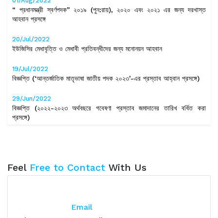
01/Aug/2022
“ প্রধানমন্ত্রী স্বর্ণপদক” ২০১৯ (পুন:রায়), ২০২০ এবং ২০২১ এর জন্য দরখাস্ত
আহবান প্রসঙ্গে
20/Jul/2022
ইউজিসির মেধাবৃত্তি ও মেধাবী প্রতিবন্ধীদের জন্য মনোনয়ন আহবান
19/Jul/2022
বিজ্ঞপ্তি (‘আন্তর্জাতিক মাতৃভাষা জাতীয় পদক ২০২৩’-এর প্রস্তাব আহ্বান প্রসঙ্গে)
29/Jun/2022
বিজ্ঞপ্তি (২০২২-২০২৩ অর্থবছরে গবেষণা প্রস্তাব জমাদানের তারিখ বর্ধিত করা
প্রসঙ্গে)
29/Jun/2022
Guideline for Preparing Standard Curriculum of B.Sc. in
CSE/IT/ICE/ICT (Modified)
Feel
Free to Contact
With Us
27/Jun/2022
Call for Papers: The Comilla University Journal of Arts-
এর ৭ম সংখ্যা ( জুন-২০২২)
Email
09/Jun/2022