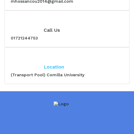
mhossancou2014@gmail.com
MA in English (Weekend Program)
24/May/2022
Invitation for Re-Tendered (Goods) - 24/05/22
Call Us
24/May/2022
01721244753
Invitation for Re-Tendered (Works) - 25/05/22
24/May/2022
Invitation for Tendered (Goods) -24/05/22
Location
17/May/2022
(Transport Pool) Comilla University
Invitation for Tender - 16/05/2022
28/Apr/2022
Invitation for Tender (Goods & Works)-28/04/22
13/Apr/2022
Invitation for Re-Tender (Goods)
13/Apr/2022
Invitation for Tender-12/04/22