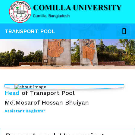
TRANSPORT POOL
Previous
Next
Head
of Transport Pool
Md.Mosarof Hossan Bhuiyan
Assistant Registrar