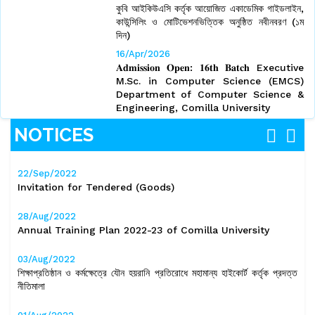
কুবি আইকিউএসি কর্তৃক আয়োজিত একাডেমিক গাইডলাইন,
কাউন্সিলিং ও মোটিভেশনভিত্তিক অনুষ্ঠিত নবীনবরণ (১ম
দিন)
16/Apr/2026
𝐀𝐝𝐦𝐢𝐬𝐬𝐢𝐨𝐧 𝐎𝐩𝐞𝐧: 𝟏𝟔𝐭𝐡 𝐁𝐚𝐭𝐜𝐡⁣ Executive
M.Sc. in Computer Science (EMCS)⁣
Department of Computer Science &
Engineering, Comilla University⁣
NOTICES
22/Sep/2022
Invitation for Tendered (Goods)
28/Aug/2022
Annual Training Plan 2022-23 of Comilla University
03/Aug/2022
শিক্ষাপ্রতিষ্ঠান ও কর্মক্ষেত্রে যৌন হয়রানি প্রতিরোধে মহামান্য হাইকোর্ট কর্তৃক প্রদত্ত
নীতিমালা