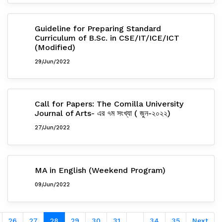
Guideline for Preparing Standard
Curriculum of B.Sc. in CSE/IT/ICE/ICT
(Modified)
29/Jun/2022
Call for Papers: The Comilla University
Journal of Arts- এর ৭ম সংখ্যা ( জুন-২০২২)
27/Jun/2022
MA in English (Weekend Program)
09/Jun/2022
26
27
28
29
30
31
...
34
35
Next