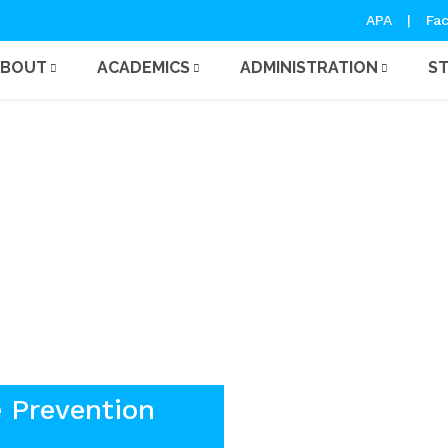
APA
|
Fac
ABOUT
ACADEMICS
ADMINISTRATION
S
 Child Abuse Prevention
 Prevention