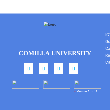
IC
Gu
Ca
COMILLA UNIVERSITY
Re
Ca
*
Version 5 to 12