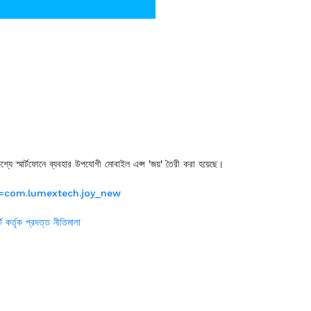
দেশ্যে স্মার্টফোনে ব্যবহার উপযোগী মোবাইল এপ্স 'জয়' তৈরী করা হয়েছে।
id=com.lumextech.joy_new
্ট কর্তৃক প্রদত্ত নীতিমালা