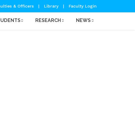
ulties & Officers
|
Library
|
Faculty Login
TUDENTS
RESEARCH
NEWS
 Committee