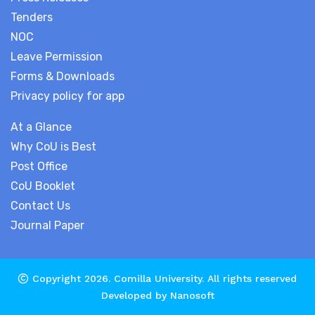
Tenders
NOC
Leave Permission
Forms & Downloads
Privacy policy for app
At a Glance
Why CoU is Best
Post Office
CoU Booklet
Contact Us
Journal Paper
Copyright 2026.
Comilla University
. All rights reserved
Developed by
Nanosoft