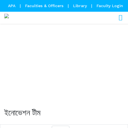
APA
|
Faculties & Officers
|
Library
|
Faculty Login
Annual Performance
Agreement
ইনোভেশন টীম