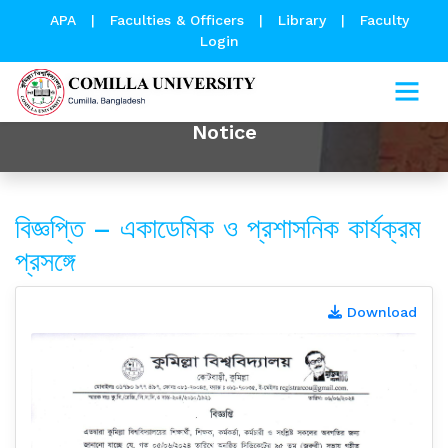
APA
|
Faculties & Officers
|
Library
|
Faculty
Login
Notice
বিজ্ঞপ্তি – একাডেমিক ও প্রশাসনিক কার্যক্রম
প্রসঙ্গে
Download